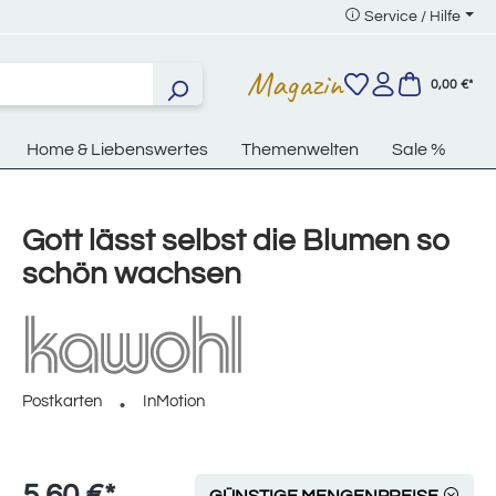
Service / Hilfe
Magazin
0,00 €*
Home & Liebenswertes
Themenwelten
Sale %
Gott lässt selbst die Blumen so
schön wachsen
Postkarten
InMotion
5,60 €*
GÜNSTIGE MENGENPREISE