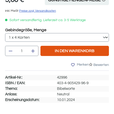
inkl. MwSt
Preise zzgl. Versandkosten
Sofort versandfertig. Lieferzeit ca. 3-5 Werktage
auswählen
Gebindegröße, Menge
Produkt Anzahl: Gib den gewünschten We
IN DEN WARENKORB
Merken
Bewerten
Artikel-Nr.:
42996
ISBN / EAN:
403-4-905429-96-9
Thema:
Bibelworte
Anlass:
Neutral
Erscheinungsdatum:
10.01.2024