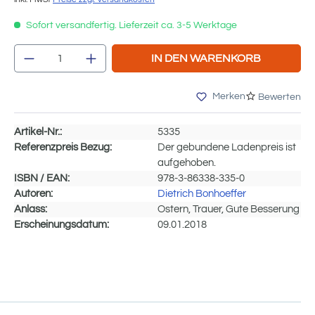
Sofort versandfertig. Lieferzeit ca. 3-5 Werktage
Produkt Anzahl: Gib den gewünschten We
IN DEN WARENKORB
Merken
Bewerten
Artikel-Nr.:
5335
Referenzpreis Bezug:
Der gebundene Ladenpreis ist
aufgehoben.
ISBN / EAN:
978-3-86338-335-0
Autoren:
Dietrich Bonhoeffer
Anlass:
Ostern, Trauer, Gute Besserung
Erscheinungsdatum:
09.01.2018