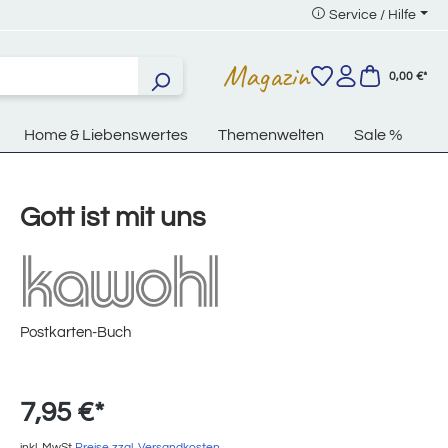
Service / Hilfe
Magazin
0,00 €*
Home & Liebenswertes
Themenwelten
Sale %
Gott ist mit uns
Postkarten-Buch
7,95 €*
inkl. MwSt
Preise zzgl. Versandkosten