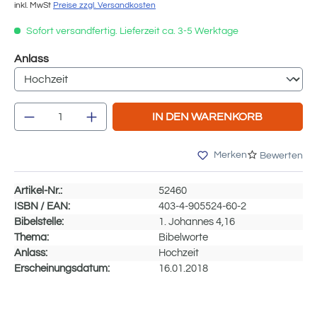
inkl. MwSt
Preise zzgl. Versandkosten
Sofort versandfertig. Lieferzeit ca. 3-5 Werktage
auswählen
Anlass
Produkt Anzahl: Gib den gewünschten We
IN DEN WARENKORB
Merken
Bewerten
Artikel-Nr.:
52460
ISBN / EAN:
403-4-905524-60-2
Bibelstelle:
1. Johannes 4,16
Thema:
Bibelworte
Anlass:
Hochzeit
Erscheinungsdatum:
16.01.2018