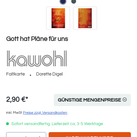
Gott hat Pläne für uns
Faltkarte
Dorette Digel
2,90 €*
GÜNSTIGE MENGENPREISE
inkl. MwSt
Preise zzgl. Versandkosten
Sofort versandfertig. Lieferzeit ca. 3-5 Werktage
Produkt Anzahl: Gib den gewünschten Wert e