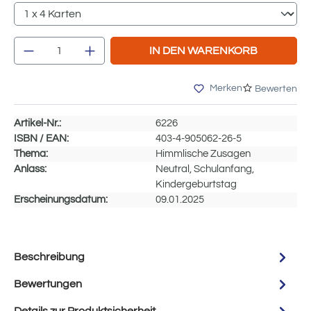
Produkt Anzahl: Gib den gewünschten Wert e
IN DEN WARENKORB
Merken
Bewerten
Artikel-Nr.:
6226
ISBN / EAN:
403-4-905062-26-5
Thema:
Himmlische Zusagen
Anlass:
Neutral, Schulanfang,
Kindergeburtstag
Erscheinungsdatum:
09.01.2025
Beschreibung
Bewertungen