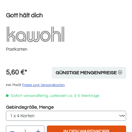
Gott hält dich
Postkarten
5,60 €*
GÜNSTIGE MENGENPREISE
inkl. MwSt
Preise zzgl. Versandkosten
Sofort versandfertig. Lieferzeit ca. 3-5 Werktage
auswählen
Gebindegröße, Menge
Produkt Anzahl: Gib den gewünschten Wert e
IN DEN WARENKORB