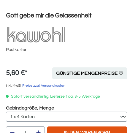
Gott gebe mir die Gelassenheit
Postkarten
5,60 €*
GÜNSTIGE MENGENPREISE
inkl. MwSt
Preise zzgl. Versandkosten
Sofort versandfertig. Lieferzeit ca. 3-5 Werktage
auswählen
Gebindegröße, Menge
Produkt Anzahl: Gib den gewünschten Wert e
IN DEN WARENKORB