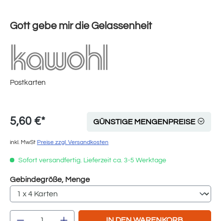
Gott gebe mir die Gelassenheit
Postkarten
5,60 €*
GÜNSTIGE MENGENPREISE
inkl. MwSt
Preise zzgl. Versandkosten
Sofort versandfertig. Lieferzeit ca. 3-5 Werktage
auswählen
Gebindegröße, Menge
Produkt Anzahl: Gib den gewünschten Wert e
IN DEN WARENKORB