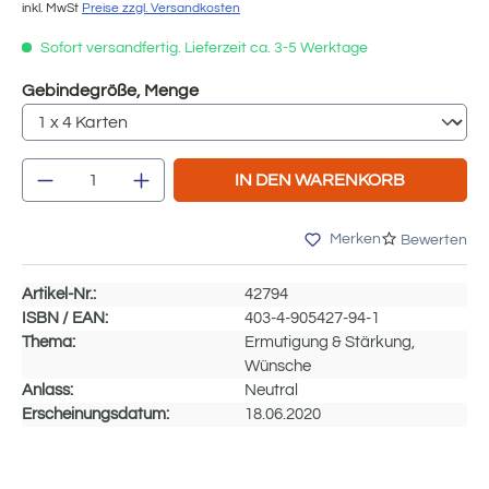
inkl. MwSt
Preise zzgl. Versandkosten
Sofort versandfertig. Lieferzeit ca. 3-5 Werktage
auswählen
Gebindegröße, Menge
Produkt Anzahl: Gib den gewünschten We
IN DEN WARENKORB
Merken
Bewerten
Artikel-Nr.:
42794
ISBN / EAN:
403-4-905427-94-1
Thema:
Ermutigung & Stärkung,
Wünsche
Anlass:
Neutral
Erscheinungsdatum:
18.06.2020