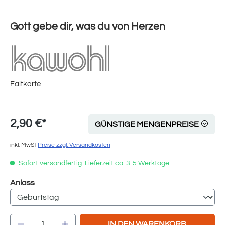
Gott gebe dir, was du von Herzen
Faltkarte
2,90 €*
GÜNSTIGE MENGENPREISE
inkl. MwSt
Preise zzgl. Versandkosten
Sofort versandfertig. Lieferzeit ca. 3-5 Werktage
auswählen
Anlass
Produkt Anzahl: Gib den gewünschten Wert e
IN DEN WARENKORB