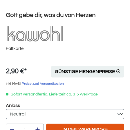
Gott gebe dir, was du von Herzen
Faltkarte
2,90 €*
GÜNSTIGE MENGENPREISE
inkl. MwSt
Preise zzgl. Versandkosten
Sofort versandfertig. Lieferzeit ca. 3-5 Werktage
auswählen
Anlass
Produkt Anzahl: Gib den gewünschten Wert e
IN DEN WARENKORB