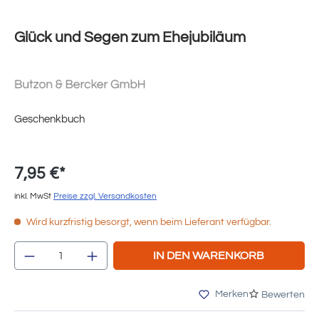
Glück und Segen zum Ehejubiläum
Geschenkbuch
7,95 €*
inkl. MwSt
Preise zzgl. Versandkosten
Wird kurzfristig besorgt, wenn beim Lieferant verfügbar.
Produkt Anzahl: Gib den gewünschten Wert e
IN DEN WARENKORB
Merken
Bewerten