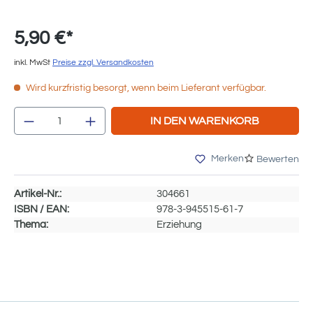
5,90 €*
inkl. MwSt
Preise zzgl. Versandkosten
Wird kurzfristig besorgt, wenn beim Lieferant verfügbar.
Produkt Anzahl: Gib den gewünschten We
IN DEN WARENKORB
Merken
Bewerten
Artikel-Nr.:
304661
ISBN / EAN:
978-3-945515-61-7
Thema:
Erziehung