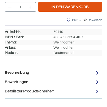
Produkt Anzahl: Gib den gewünschten Wert e
IN DEN WARENKORB
Merken
Bewerten
Artikel-Nr.:
59440
ISBN / EAN:
403-4-905594-40-7
Thema:
Weihnachten
Anlass:
Weihnachten
Made in:
Deutschland
Beschreibung
Bewertungen
Details zur Produktsicherheit