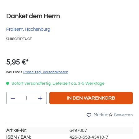
Danket dem Herrn
Praisent, Hachenburg
Geschirrtuch
5,95 €*
inkl. MwSt
Preise zzgl. Versandkosten
Sofort versandfertig. Lieferzeit ca. 3-5 Werktage
Produkt Anzahl: Gib den gewünschten Wert e
IN DEN WARENKORB
Merken
Bewerten
Artikel-Nr.:
6497007
ISBN / EAN:
426-0-658-43410-7