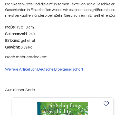
Marijke ten Cate und die einfühlsamen Texte von Tanja Jeschke erm
Geschichten in Einzelheften wollen wir es einer noch größeren Les
meistverkauften KinderbibelnZehn Geschichten in EinzelheftenZum
Maße:
13 x 13 cm
Seitenanzahl:
240
Einband:
geheftet
Gewicht:
0,39 kg
Noch mehr entdecken:
Weitere Artikel von Deutsche Bibelgesellschaft
Aus dieser Serie
Produktgalerie überspringen