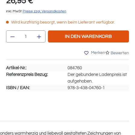
26,95 €*
inkl. MwSt
Preise zzgl. Versandkosten
Wird kurzfristig besorgt, wenn beim Lieferant verfügbar.
Produkt Anzahl: Gib den gewünschten We
IN DEN WARENKORB
Merken
Bewerten
Artikel-Nr.:
084760
Referenzpreis Bezug:
Der gebundene Ladenpreis ist
aufgehoben.
ISBN / EAN:
978-3-438-04760-1
besonders warmherzig und liebevoll gestalteten Zeichnungen von