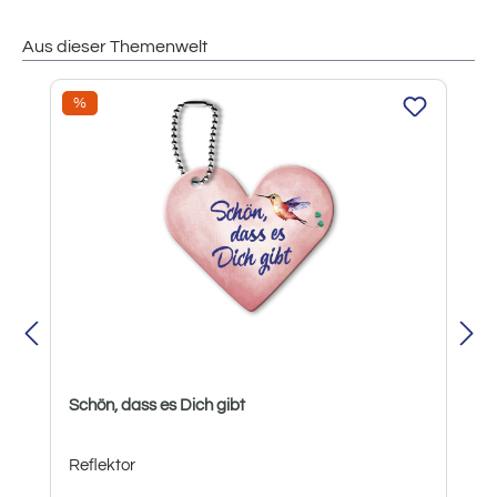
Aus dieser Themenwelt
Produktgalerie überspringen
Rabatt
%
Schön, dass es Dich gibt
Reflektor