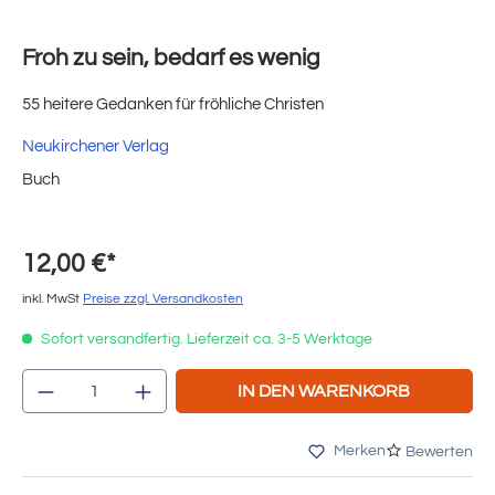
Froh zu sein, bedarf es wenig
55 heitere Gedanken für fröhliche Christen
Neukirchener Verlag
Buch
12,00 €*
inkl. MwSt
Preise zzgl. Versandkosten
Sofort versandfertig. Lieferzeit ca. 3-5 Werktage
Produkt Anzahl: Gib den gewünschten Wert e
IN DEN WARENKORB
Merken
Bewerten