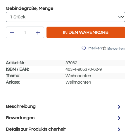
auswählen
Gebindegröße, Menge
Produkt Anzahl: Gib den gewünschten Wert e
IN DEN WARENKORB
Merken
Bewerten
Artikel-Nr.:
37062
ISBN / EAN:
403-4-905370-62-9
Thema:
Weihnachten
Anlass:
Weihnachten
Beschreibung
Bewertungen
Details zur Produktsicherheit