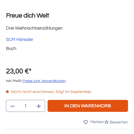
Freue dich Welt
Drei Weihnachtserzählungen
SCM Hänssler
Buch
23,00 €*
inkl. MwSt
Preise zzgl. Versandkosten
Noch nicht erschienen, folgt im September.
Produkt Anzahl: Gib den gewünschten Wert e
IN DEN WARENKORB
Merken
Bewerten