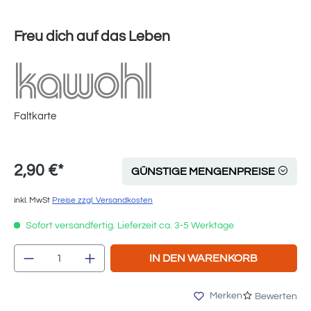
Freu dich auf das Leben
Faltkarte
2,90 €*
GÜNSTIGE MENGENPREISE
inkl. MwSt
Preise zzgl. Versandkosten
Sofort versandfertig. Lieferzeit ca. 3-5 Werktage
Produkt Anzahl: Gib den gewünschten Wert e
IN DEN WARENKORB
Merken
Bewerten