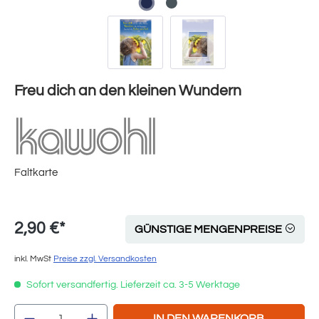
Freu dich an den kleinen Wundern
Faltkarte
2,90 €*
GÜNSTIGE MENGENPREISE
inkl. MwSt
Preise zzgl. Versandkosten
Sofort versandfertig. Lieferzeit ca. 3-5 Werktage
Produkt Anzahl: Gib den gewünschten Wert e
IN DEN WARENKORB