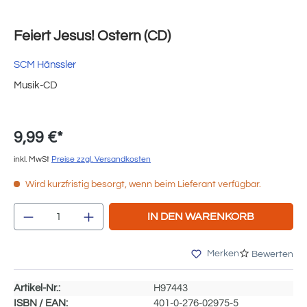
Feiert Jesus! Ostern (CD)
SCM Hänssler
Musik-CD
9,99 €*
inkl. MwSt
Preise zzgl. Versandkosten
Wird kurzfristig besorgt, wenn beim Lieferant verfügbar.
Produkt Anzahl: Gib den gewünschten Wert e
IN DEN WARENKORB
Merken
Bewerten
Artikel-Nr.:
H97443
ISBN / EAN:
401-0-276-02975-5