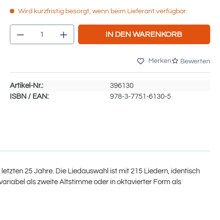
Wird kurzfristig besorgt, wenn beim Lieferant verfügbar.
Produkt Anzahl: Gib den gewünschten We
IN DEN WARENKORB
Merken
Bewerten
Artikel-Nr.:
396130
ISBN / EAN:
978-3-7751-6130-5
tzten 25 Jahre. Die Liedauswahl ist mit 215 Liedern, identisch
ariabel als zweite Altstimme oder in oktavierter Form als