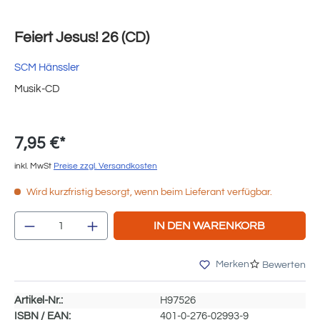
Feiert Jesus! 26 (CD)
SCM Hänssler
Musik-CD
7,95 €*
inkl. MwSt
Preise zzgl. Versandkosten
Wird kurzfristig besorgt, wenn beim Lieferant verfügbar.
Produkt Anzahl: Gib den gewünschten Wert e
IN DEN WARENKORB
Merken
Bewerten
Artikel-Nr.:
H97526
ISBN / EAN:
401-0-276-02993-9