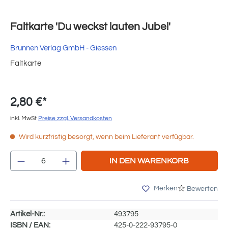
Faltkarte 'Du weckst lauten Jubel'
Brunnen Verlag GmbH - Giessen
Faltkarte
2,80 €*
inkl. MwSt
Preise zzgl. Versandkosten
Wird kurzfristig besorgt, wenn beim Lieferant verfügbar.
Produkt Anzahl: Gib den gewünschten Wert e
IN DEN WARENKORB
Merken
Bewerten
Artikel-Nr.:
493795
ISBN / EAN:
425-0-222-93795-0