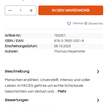
Produkt Anzahl: Gib den gewünschten Wert e
IN DEN WARENKORB
Merken
Bewerten
Artikel-Nr.:
193351
ISBN / EAN:
978-3-7655-3351-8
Erscheinungsdatum:
06.10.2025
Autoren:
Thomas Meyerhöfer
Beschreibung
Menschen erzählen. Unverstellt, intensiv und voller
Leben. In FACES geht es um echte Schicksale
Geschichten von Verlust und…
Mehr
Bewertungen