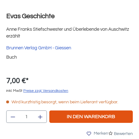
Evas Geschichte
Anne Franks Stiefschwester und Überlebende von Auschwitz
erzählt
Brunnen Verlag GmbH - Giessen
Buch
7,00 €*
inkl. MwSt
Preise zzgl. Versandkosten
Wird kurzfristig besorgt, wenn beim Lieferant verfügbar.
Produkt Anzahl: Gib den gewünschten Wert e
IN DEN WARENKORB
Merken
Bewerten