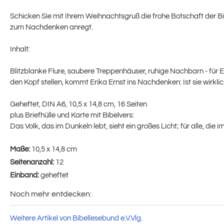
Schicken Sie mit Ihrem Weihnachtsgruß die frohe Botschaft der Bi
zum Nachdenken anregt.
Inhalt:
Blitzblanke Flure, saubere Treppenhäuser, ruhige Nachbarn - für Er
den Kopf stellen, kommt Erika Ernst ins Nachdenken: Ist sie wirklic
Geheftet, DIN A6, 10,5 x 14,8 cm, 16 Seiten
plus Briefhülle und Karte mit Bibelvers:
Das Volk, das im Dunkeln lebt, sieht ein großes Licht; für alle, die 
Maße:
10,5 x 14,8 cm
Seitenanzahl:
12
Einband:
geheftet
Noch mehr entdecken:
Weitere Artikel von Bibellesebund e.V.Vlg.