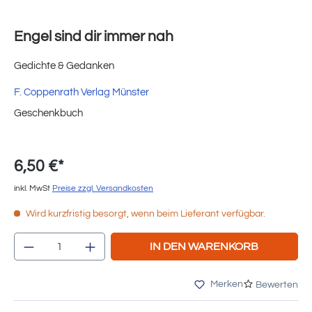
Engel sind dir immer nah
Gedichte & Gedanken
F. Coppenrath Verlag Münster
Geschenkbuch
6,50 €*
inkl. MwSt
Preise zzgl. Versandkosten
Wird kurzfristig besorgt, wenn beim Lieferant verfügbar.
Produkt Anzahl: Gib den gewünschten Wert e
IN DEN WARENKORB
Merken
Bewerten