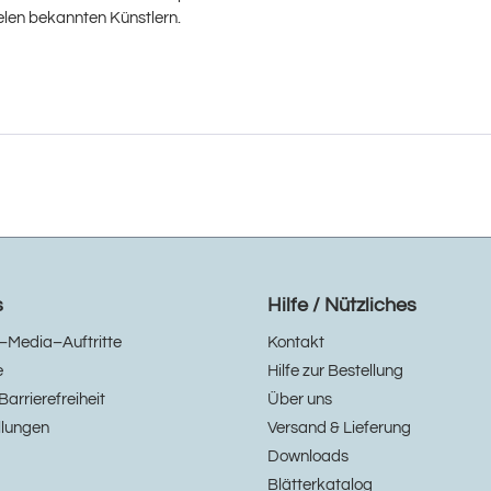
ielen bekannten Künstlern.
s
Hilfe / Nützliches
–Media–Auftritte
Kontakt
e
Hilfe zur Bestellung
Barrierefreiheit
Über uns
llungen
Versand & Lieferung
Downloads
Blätterkatalog