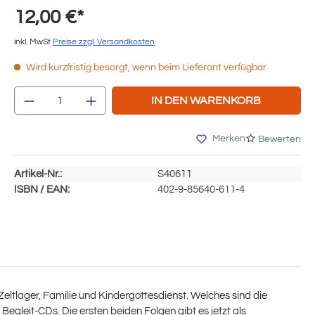
12,00 €*
inkl. MwSt
Preise zzgl. Versandkosten
Wird kurzfristig besorgt, wenn beim Lieferant verfügbar.
Produkt Anzahl: Gib den gewünschten We
IN DEN WARENKORB
Merken
Bewerten
Artikel-Nr.:
S40611
ISBN / EAN:
402-9-85640-611-4
 Zeltlager, Familie und Kindergottesdienst. Welches sind die
egleit-CDs. Die ersten beiden Folgen gibt es jetzt als