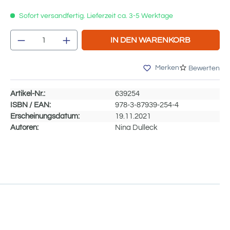
Sofort versandfertig. Lieferzeit ca. 3-5 Werktage
Produkt Anzahl: Gib den gewünschten We
IN DEN WARENKORB
Merken
Bewerten
Artikel-Nr.:
639254
ISBN / EAN:
978-3-87939-254-4
Erscheinungsdatum:
19.11.2021
Autoren:
Nina Dulleck