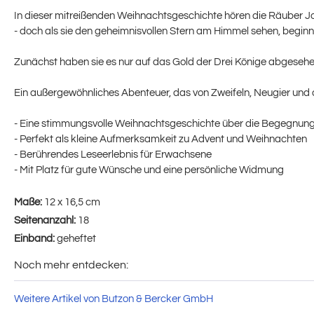
In dieser mitreißenden Weihnachtsgeschichte hören die Räuber Jor
- doch als sie den geheimnisvollen Stern am Himmel sehen, beginn
Zunächst haben sie es nur auf das Gold der Drei Könige abgesehen
Ein außergewöhnliches Abenteuer, das von Zweifeln, Neugier und 
- Eine stimmungsvolle Weihnachtsgeschichte über die Begegnung
- Perfekt als kleine Aufmerksamkeit zu Advent und Weihnachten
- Berührendes Leseerlebnis für Erwachsene
- Mit Platz für gute Wünsche und eine persönliche Widmung
Maße:
12 x 16,5 cm
Seitenanzahl:
18
Einband:
geheftet
Noch mehr entdecken:
Weitere Artikel von Butzon & Bercker GmbH