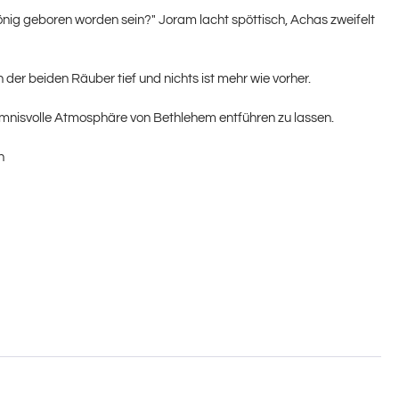
nig geboren worden sein?" Joram lacht spöttisch, Achas zweifelt
er beiden Räuber tief und nichts ist mehr wie vorher.
eimnisvolle Atmosphäre von Bethlehem entführen zu lassen.
n