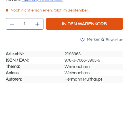
Noch nicht erschienen, folgt im September.
Produkt Anzahl: Gib den gewünschten We
IN DEN WARENKORB
Merken
Bewerten
Artikel-Nr.:
2193963
ISBN / EAN:
978-3-7666-3963-9
Thema:
Weihnachten
Anlass:
Weihnachten
Autoren:
Hermann Multhaupt