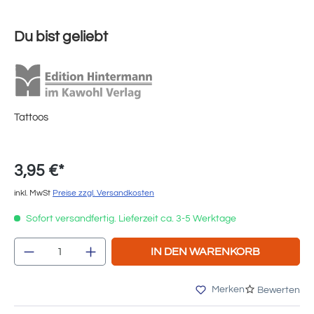
Du bist geliebt
Tattoos
3,95 €*
inkl. MwSt
Preise zzgl. Versandkosten
Sofort versandfertig. Lieferzeit ca. 3-5 Werktage
Produkt Anzahl: Gib den gewünschten Wert e
IN DEN WARENKORB
Merken
Bewerten