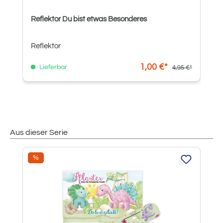
Reflektor Du bist etwas Besonderes
Reflektor
1,00 €*
Lieferbar
4,95 €*
Aus dieser Serie
Produktgalerie überspringen
Rabatt
%