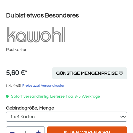
Du bist etwas Besonderes
Postkarten
5,60 €*
GÜNSTIGE MENGENPREISE
inkl. MwSt
Preise zzgl. Versandkosten
Sofort versandfertig. Lieferzeit ca. 3-5 Werktage
auswählen
Gebindegröße, Menge
Produkt Anzahl: Gib den gewünschten Wert e
IN DEN WARENKORB