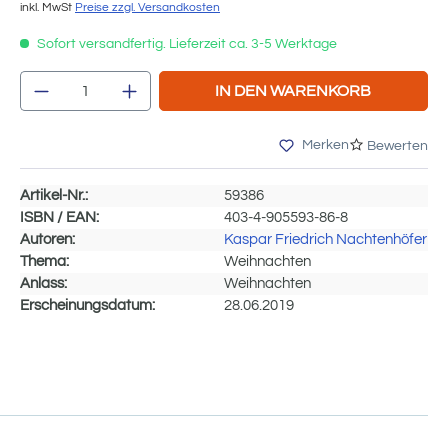
inkl. MwSt
Preise zzgl. Versandkosten
Sofort versandfertig. Lieferzeit ca. 3-5 Werktage
Produkt Anzahl: Gib den gewünschten We
IN DEN WARENKORB
Merken
Bewerten
Artikel-Nr.:
59386
ISBN / EAN:
403-4-905593-86-8
Autoren:
Kaspar Friedrich Nachtenhöfer
Thema:
Weihnachten
Anlass:
Weihnachten
Erscheinungsdatum:
28.06.2019