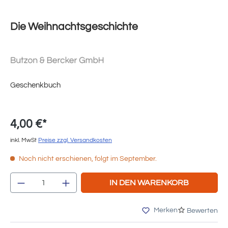
Die Weihnachtsgeschichte
Geschenkbuch
4,00 €*
inkl. MwSt
Preise zzgl. Versandkosten
Noch nicht erschienen, folgt im September.
Produkt Anzahl: Gib den gewünschten Wert e
IN DEN WARENKORB
Merken
Bewerten