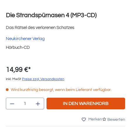
Die Strandspürnasen 4 (MP3-CD)
Das Rätsel des verlorenen Schatzes
Neukirchener Verlag
Hörbuch-CD
14,99 €*
inkl. MwSt
Preise zzgl. Versandkosten
Wird kurzfristig besorgt, wenn beim Lieferant verfügbar.
Produkt Anzahl: Gib den gewünschten Wert e
IN DEN WARENKORB
Merken
Bewerten