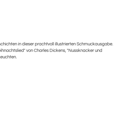
ichten in dieser prachtvoll illustrierten Schmuckausgabe.
Weihnachtslied" von Charles Dickens, "Nussknacker und
Leuchten.