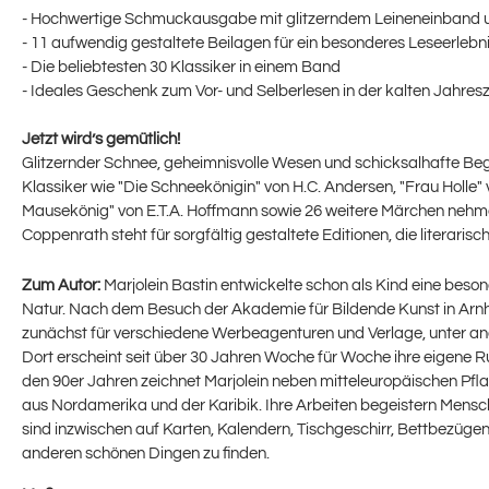
- Hochwertige Schmuckausgabe mit glitzerndem Leineneinband u
- 11 aufwendig gestaltete Beilagen für ein besonderes Leseerlebn
- Die beliebtesten 30 Klassiker in einem Band
- Ideales Geschenk zum Vor- und Selberlesen in der kalten Jahresz
Jetzt wird’s gemütlich!
Glitzernder Schnee, geheimnisvolle Wesen und schicksalhafte Beg
Klassiker wie "Die Schneekönigin" von H.C. Andersen, "Frau Holle
Mausekönig" von E.T.A. Hoffmann sowie 26 weitere Märchen nehmen
Coppenrath steht für sorgfältig gestaltete Editionen, die literari
Zum Autor:
Marjolein Bastin entwickelte schon als Kind eine beson
Natur. Nach dem Besuch der Akademie für Bildende Kunst in Arnhe
zunächst für verschiedene Werbeagenturen und Verlage, unter ander
Dort erscheint seit über 30 Jahren Woche für Woche ihre eigene R
den 90er Jahren zeichnet Marjolein neben mitteleuropäischen Pfl
aus Nordamerika und der Karibik. Ihre Arbeiten begeistern Mens
sind inzwischen auf Karten, Kalendern, Tischgeschirr, Bettbezügen
anderen schönen Dingen zu finden.