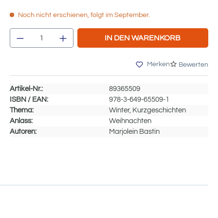
Noch nicht erschienen, folgt im September.
Produkt Anzahl: Gib den gewünschten We
IN DEN WARENKORB
Merken
Bewerten
Artikel-Nr.:
89365509
ISBN / EAN:
978-3-649-65509-1
Thema:
Winter, Kurzgeschichten
Anlass:
Weihnachten
Autoren:
Marjolein Bastin