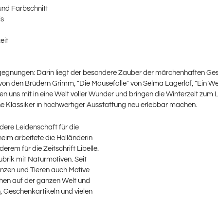
nd Farbschnitt
is
eit
egnungen: Darin liegt der besondere Zauber der märchenhaften Gesch
" von den Brüdern Grimm, "Die Mausefalle" von Selma Lagerlöf, "Ein 
 uns mit in eine Welt voller Wunder und bringen die Winterzeit zum 
sche Klassiker in hochwertiger Ausstattung neu erlebbar machen.
dere Leidenschaft für die
im arbeitete die Holländerin
em für die Zeitschrift Libelle.
ubrik mit Naturmotiven. Seit
anzen und Tieren auch Motive
chen auf der ganzen Welt und
, Geschenkartikeln und vielen