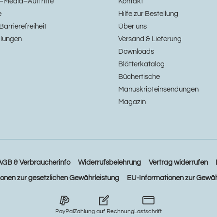
–Media–Auftritte
Kontakt
e
Hilfe zur Bestellung
Barrierefreiheit
Über uns
llungen
Versand & Lieferung
Downloads
Blätterkatalog
Büchertische
Manuskripteinsendungen
Magazin
AGB & Verbraucherinfo
Widerrufsbelehrung
Vertrag widerrufen
ionen zur gesetzlichen Gewährleistung
EU-Informationen zur Gewäh
PayPal
Zahlung auf Rechnung
Lastschrift