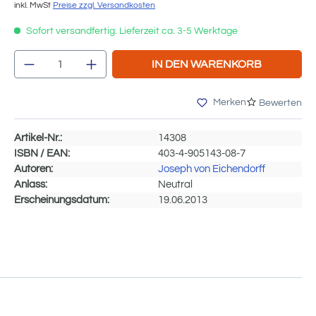
inkl. MwSt
Preise zzgl. Versandkosten
Sofort versandfertig. Lieferzeit ca. 3-5 Werktage
Produkt Anzahl: Gib den gewünschten We
IN DEN WARENKORB
Merken
Bewerten
Artikel-Nr.:
14308
ISBN / EAN:
403-4-905143-08-7
Autoren:
Joseph von Eichendorff
Anlass:
Neutral
Erscheinungsdatum:
19.06.2013