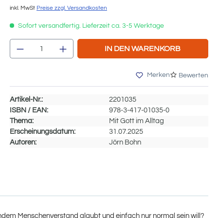
inkl. MwSt
Preise zzgl. Versandkosten
Sofort versandfertig. Lieferzeit ca. 3-5 Werktage
Produkt Anzahl: Gib den gewünschten We
IN DEN WARENKORB
Merken
Bewerten
Artikel-Nr.:
2201035
ISBN / EAN:
978-3-417-01035-0
Thema:
Mit Gott im Alltag
Erscheinungsdatum:
31.07.2025
Autoren:
Jörn Bohn
dem Menschenverstand glaubt und einfach nur normal sein will?