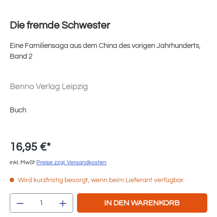
Die fremde Schwester
Eine Familiensaga aus dem China des vorigen Jahrhunderts,
Band 2
Buch
16,95 €*
inkl. MwSt
Preise zzgl. Versandkosten
Wird kurzfristig besorgt, wenn beim Lieferant verfügbar.
Produkt Anzahl: Gib den gewünschten Wert e
IN DEN WARENKORB