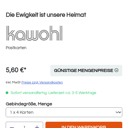
Die Ewigkeit ist unsere Heimat
Postkarten
5,60 €*
GÜNSTIGE MENGENPREISE
inkl. MwSt
Preise zzgl. Versandkosten
Sofort versandfertig. Lieferzeit ca. 3-5 Werktage
auswählen
Gebindegröße, Menge
Produkt Anzahl: Gib den gewünschten Wert e
IN DEN WARENKORB