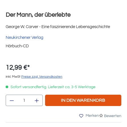
Der Mann, der überlebte
George W. Carver - Eine faszinierende Lebensgeschichte
Neukirchener Verlag
Hörbuch-CD
12,99 €*
inkl. MwSt
Preise zzgl. Versandkosten
Sofort versandfertig. Lieferzeit ca. 3-5 Werktage
Produkt Anzahl: Gib den gewünschten Wert e
IN DEN WARENKORB
Merken
Bewerten