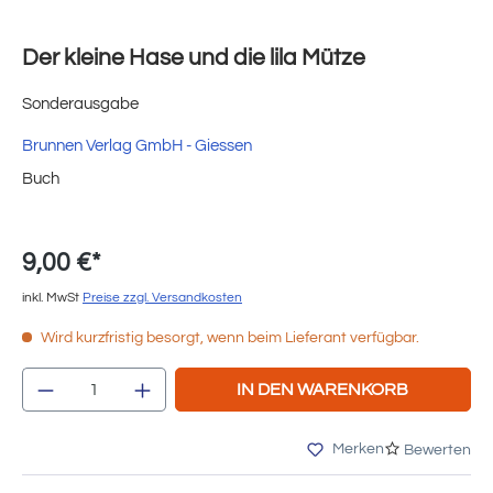
Der kleine Hase und die lila Mütze
Sonderausgabe
Brunnen Verlag GmbH - Giessen
Buch
9,00 €*
inkl. MwSt
Preise zzgl. Versandkosten
Wird kurzfristig besorgt, wenn beim Lieferant verfügbar.
Produkt Anzahl: Gib den gewünschten Wert e
IN DEN WARENKORB
Merken
Bewerten