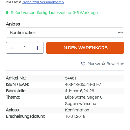
inkl. MwSt
Preise zzgl. Versandkosten
Sofort versandfertig. Lieferzeit ca. 3-5 Werktage
auswählen
Anlass
Produkt Anzahl: Gib den gewünschten We
IN DEN WARENKORB
Merken
Bewerten
Artikel-Nr.:
54461
ISBN / EAN:
403-4-905544-61-7
Bibelstelle:
4. Mose 6,24-26
Thema:
Bibelworte, Segen &
Segenswünsche
Anlass:
Konfirmation
Erscheinungsdatum:
16.01.2018