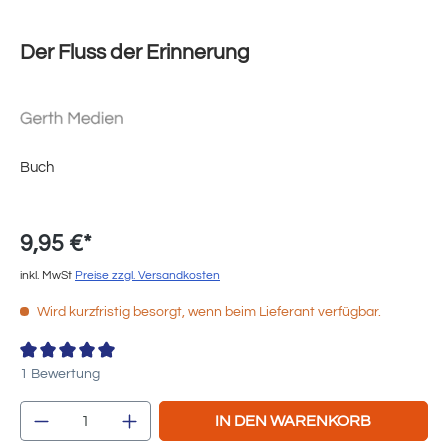
Der Fluss der Erinnerung
Buch
9,95 €*
inkl. MwSt
Preise zzgl. Versandkosten
Wird kurzfristig besorgt, wenn beim Lieferant verfügbar.
Durchschnittliche Bewertung von 4 von 5 Sternen
1 Bewertung
Produkt Anzahl: Gib den gewünschten Wert e
IN DEN WARENKORB