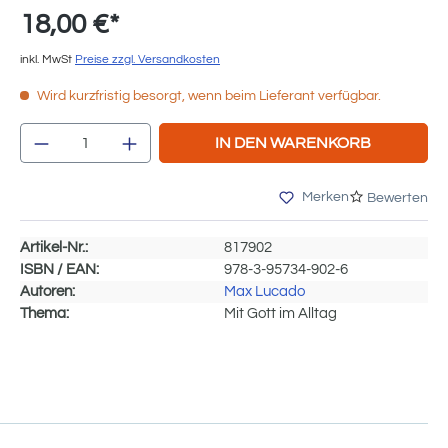
18,00 €*
inkl. MwSt
Preise zzgl. Versandkosten
Wird kurzfristig besorgt, wenn beim Lieferant verfügbar.
Produkt Anzahl: Gib den gewünschten We
IN DEN WARENKORB
Merken
Bewerten
Artikel-Nr.:
817902
ISBN / EAN:
978-3-95734-902-6
Autoren:
Max Lucado
Thema:
Mit Gott im Alltag