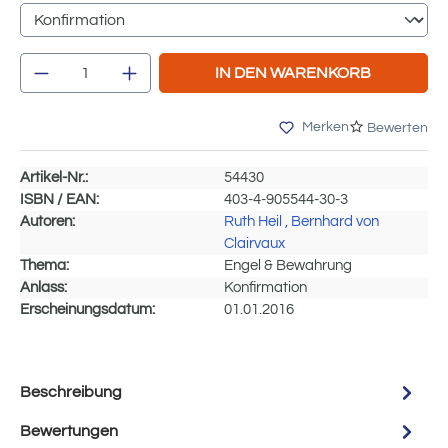
Produkt Anzahl: Gib den gewünschten Wert e
IN DEN WARENKORB
Merken
Bewerten
Artikel-Nr.:
54430
ISBN / EAN:
403-4-905544-30-3
Autoren:
Ruth Heil
, Bernhard von
Clairvaux
Thema:
Engel & Bewahrung
Anlass:
Konfirmation
Erscheinungsdatum:
01.01.2016
Beschreibung
Bewertungen